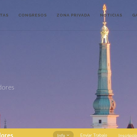
STAS
CONGRESOS
ZONA PRIVADA
NOTICIAS
G
dores
dores
Enviar Trabajo
Info
Inscripci