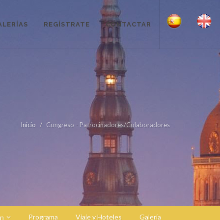
ALERÍAS
REGÍSTRATE
CONTACTAR
Inicio
Congreso - Patrocinadores/Colaboradores
Programa
Viaje y Hoteles
Galería
ón