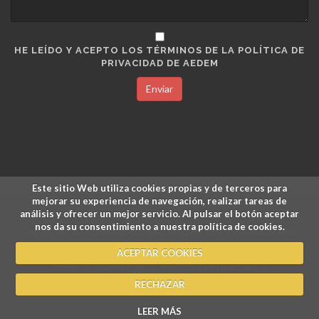
HE LEÍDO Y ACEPTO LOS TÉRMINOS DE LA POLÍTICA DE
PRIVACIDAD DE AEDEM
Enviar
Este sitio Web utiliza cookies propias y de terceros para
mejorar su experiencia de navegación, realizar tareas de
análisis y ofrecer un mejor servicio. Al pulsar el botón aceptar
nos da su consentimiento a nuestra política de cookies.
Copyrights © Academia Europea de Dirección y Economía de la
Empresa.
ACEPTAR COOKIES
Inicio
/
Aviso Legal
/
Política de Privacidad
/
Política de Cookies
RECHAZAR
/
Pagos y Devoluciones
LEER MÁS