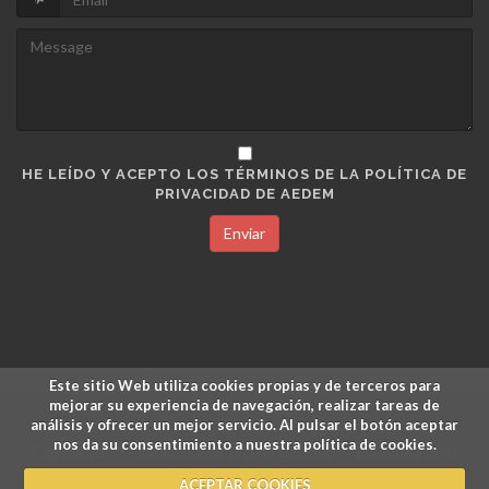
HE LEÍDO Y ACEPTO LOS TÉRMINOS DE LA POLÍTICA DE
PRIVACIDAD DE AEDEM
Enviar
Este sitio Web utiliza cookies propias y de terceros para
mejorar su experiencia de navegación, realizar tareas de
análisis y ofrecer un mejor servicio. Al pulsar el botón aceptar
nos da su consentimiento a nuestra política de cookies.
Copyrights © Academia Europea de Dirección y Economía de la
Empresa.
ACEPTAR COOKIES