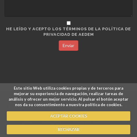
HE LEÍDO Y ACEPTO LOS TÉRMINOS DE LA POLÍTICA DE
PRIVACIDAD DE AEDEM
Enviar
Este sitio Web utiliza cookies propias y de terceros para
mejorar su experiencia de navegación, realizar tareas de
análisis y ofrecer un mejor servicio. Al pulsar el botón aceptar
nos da su consentimiento a nuestra política de cookies.
Copyrights © Academia Europea de Dirección y Economía de la
Empresa.
ACEPTAR COOKIES
Inicio
/
Aviso Legal
/
Política de Privacidad
/
Política de Cookies
/
Pagos y Devoluciones
RECHAZAR