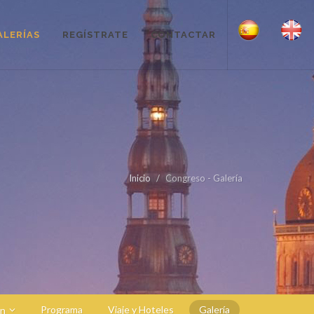
ALERÍAS
REGÍSTRATE
CONTACTAR
Inicio
Congreso - Galería
Programa
Viaje y Hoteles
Galería
ón