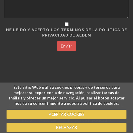
HE LEÍDO Y ACEPTO LOS TÉRMINOS DE LA POLÍTICA DE
PRIVACIDAD DE AEDEM
Enviar
Este sitio Web utiliza cookies propias y de terceros para
mejorar su experiencia de navegación, realizar tareas de
análisis y ofrecer un mejor servicio. Al pulsar el botón aceptar
nos da su consentimiento a nuestra política de cookies.
Copyrights © Academia Europea de Dirección y Economía de la
Empresa.
ACEPTAR COOKIES
Inicio
/
Aviso Legal
/
Política de Privacidad
/
Política de Cookies
RECHAZAR
/
Pagos y Devoluciones