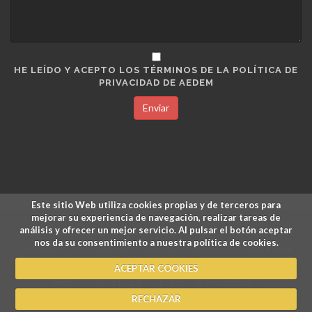
HE LEÍDO Y ACEPTO LOS TÉRMINOS DE LA POLÍTICA DE
PRIVACIDAD DE AEDEM
Enviar
Este sitio Web utiliza cookies propias y de terceros para
mejorar su experiencia de navegación, realizar tareas de
análisis y ofrecer un mejor servicio. Al pulsar el botón aceptar
nos da su consentimiento a nuestra política de cookies.
Copyrights © Academia Europea de Dirección y Economía de la
Empresa.
ACEPTAR COOKIES
Inicio
/
Aviso Legal
/
Política de Privacidad
/
Política de Cookies
RECHAZAR
/
Pagos y Devoluciones