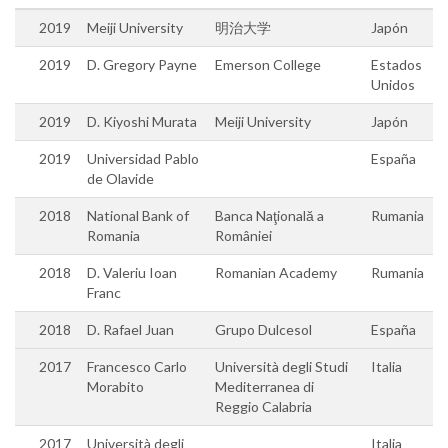
2019
Meiji University
明治大学
Japón
2019
D. Gregory Payne
Emerson College
Estados
Unidos
2019
D. Kiyoshi Murata
Meiji University
Japón
2019
Universidad Pablo
España
de Olavide
2018
National Bank of
Banca Naţională a
Rumania
Romania
României
2018
D. Valeriu Ioan
Romanian Academy
Rumania
Franc
2018
D. Rafael Juan
Grupo Dulcesol
España
2017
Francesco Carlo
Università degli Studi
Italia
Morabito
Mediterranea di
Reggio Calabria
2017
Università degli
Italia