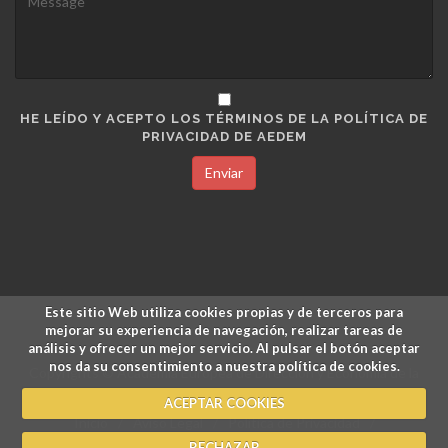
HE LEÍDO Y ACEPTO LOS TÉRMINOS DE LA POLÍTICA DE
PRIVACIDAD DE AEDEM
Enviar
Este sitio Web utiliza cookies propias y de terceros para
mejorar su experiencia de navegación, realizar tareas de
análisis y ofrecer un mejor servicio. Al pulsar el botón aceptar
nos da su consentimiento a nuestra política de cookies.
Copyrights © Academia Europea de Dirección y Economía de la
Empresa.
ACEPTAR COOKIES
Inicio
/
Aviso Legal
/
Política de Privacidad
/
RECHAZAR
Política de Cookies
/
Pagos y Devoluciones