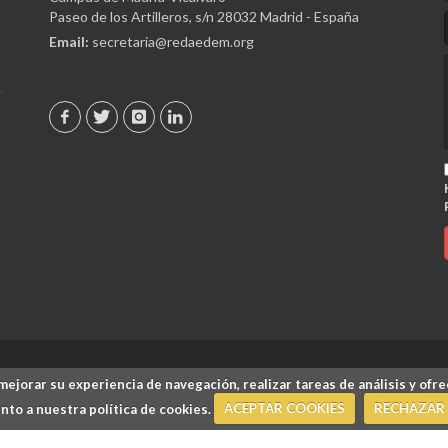
Paseo de los Artilleros, s/n 28032 Madrid - España
Email:
secretaria@redaedem.org
mejorar su experiencia de navegación, realizar tareas de análisis y ofre
a de la Empresa.
Inicio
/
Aviso 
to a nuestra política de cookies.
ACEPTAR COOKIES
RECHAZAR