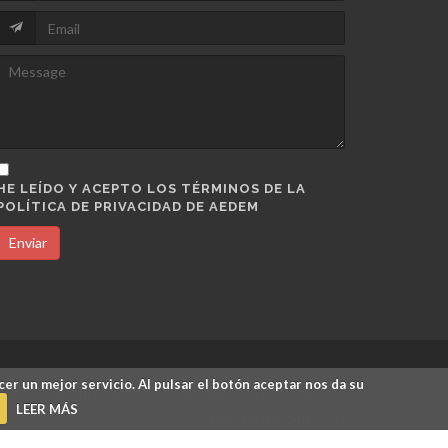
HE LEÍDO Y ACEPTO LOS TÉRMINOS DE LA
POLÍTICA DE PRIVACIDAD DE AEDEM
Enviar
cer un mejor servicio. Al pulsar el botón aceptar nos da su
Legal
/
Política de Privacidad
/
Política de Cookies
/
LEER MÁS
Pagos y Devoluciones