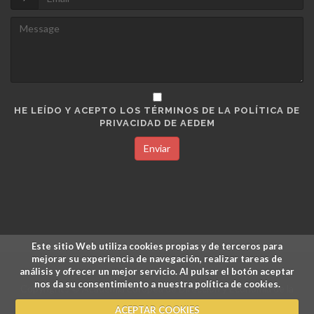
HE LEÍDO Y ACEPTO LOS TÉRMINOS DE LA POLÍTICA DE
PRIVACIDAD DE AEDEM
Enviar
Este sitio Web utiliza cookies propias y de terceros para
mejorar su experiencia de navegación, realizar tareas de
análisis y ofrecer un mejor servicio. Al pulsar el botón aceptar
nos da su consentimiento a nuestra política de cookies.
Copyrights © Academia Europea de Dirección y Economía de la
Empresa.
ACEPTAR COOKIES