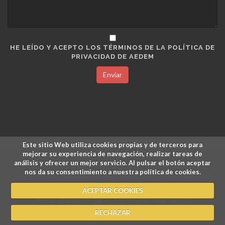
HE LEÍDO Y ACEPTO LOS TÉRMINOS DE LA POLÍTICA DE
PRIVACIDAD DE AEDEM
Enviar
Este sitio Web utiliza cookies propias y de terceros para
mejorar su experiencia de navegación, realizar tareas de
análisis y ofrecer un mejor servicio. Al pulsar el botón aceptar
nos da su consentimiento a nuestra política de cookies.
Copyrights © Academia Europea de Dirección y Economía de la
Empresa.
ACEPTAR COOKIES
Inicio
/
Aviso Legal
/
Política de Privacidad
/
Política de Cookies
/
Pagos y Devoluciones
RECHAZAR