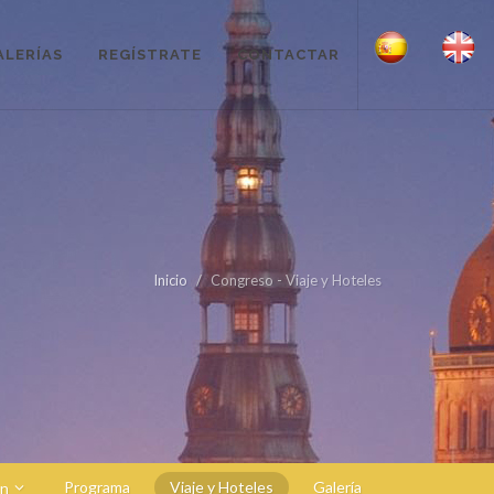
ALERÍAS
REGÍSTRATE
CONTACTAR
Inicio
Congreso - Viaje y Hoteles
Programa
Viaje y Hoteles
Galería
ón