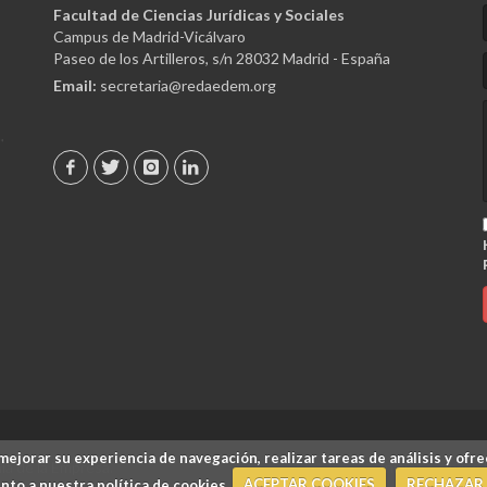
Facultad de Ciencias Jurídicas y Sociales
Campus de Madrid-Vicálvaro
Paseo de los Artilleros, s/n 28032 Madrid - España
Email:
secretaria@redaedem.org
mejorar su experiencia de navegación, realizar tareas de análisis y ofre
a de la Empresa.
Inicio
/
Aviso 
to a nuestra política de cookies.
ACEPTAR COOKIES
RECHAZAR